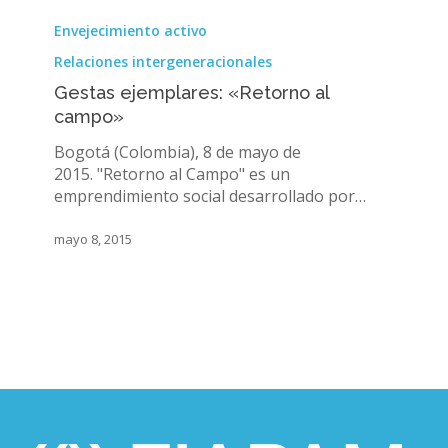
Gestas
ejemplares:
Envejecimiento activo
«Retorno
Relaciones intergeneracionales
al
campo»
Gestas ejemplares: «Retorno al
campo»
Bogotá (Colombia), 8 de mayo de
2015. "Retorno al Campo" es un
emprendimiento social desarrollado por…
mayo 8, 2015