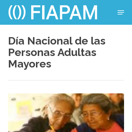
Skip
Menu
to
main
Close
content
Menu
Día Nacional de las
Personas Adultas
Mayores