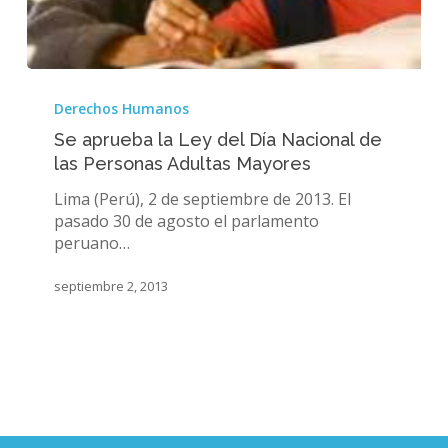
Se
aprueba
Derechos Humanos
la
Se aprueba la Ley del Día Nacional de
Ley
las Personas Adultas Mayores
del
Día
Lima (Perú), 2 de septiembre de 2013. El
Nacional
pasado 30 de agosto el parlamento
de
peruano…
las
Personas
septiembre 2, 2013
Adultas
Mayores