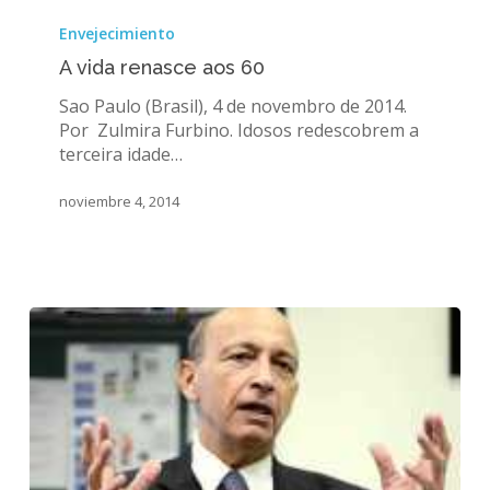
A
vida
Envejecimiento
renasce
A vida renasce aos 60
aos
60
Sao Paulo (Brasil), 4 de novembro de 2014.
Por Zulmira Furbino. Idosos redescobrem a
terceira idade…
noviembre 4, 2014