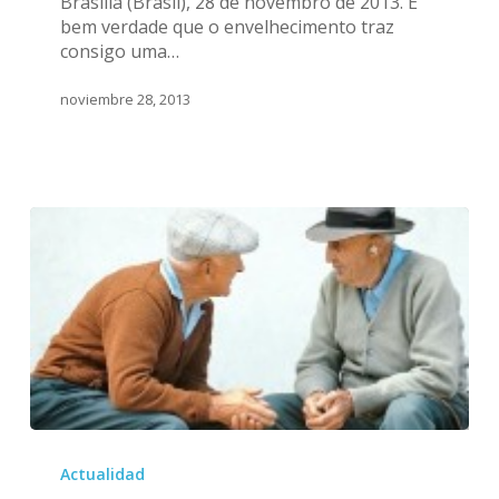
Brasilia (Brasil), 28 de novembro de 2013. É
de
bem verdade que o envelhecimento traz
realizar
consigo uma…
as
atividades
noviembre 28, 2013
do
dia
a
dia?
Avanços
nas
Actualidad
pesquisas