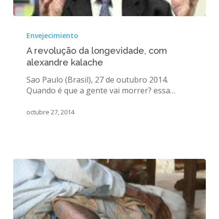
A
revolução
Envejecimiento
da
A revolução da longevidade, com
longevidade,
alexandre kalache
com
alexandre
Sao Paulo (Brasil), 27 de outubro 2014.
kalache
Quando é que a gente vai morrer? essa…
octubre 27, 2014