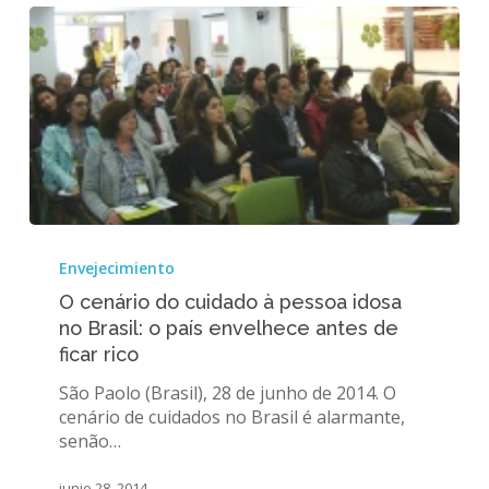
O
cenário
Envejecimiento
do
O cenário do cuidado à pessoa idosa
cuidado
no Brasil: o país envelhece antes de
à
ficar rico
pessoa
idosa
São Paolo (Brasil), 28 de junho de 2014. O
no
cenário de cuidados no Brasil é alarmante,
Brasil:
senão…
o
país
junio 28, 2014