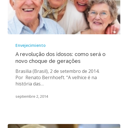
A
revolução
Envejecimiento
dos
A revolução dos idosos: como será o
idosos:
novo choque de gerações
como
será
Brasilia (Brasil), 2 de setembro de 2014.
o
Por Renato Bernhoeft. “A velhice é na
novo
história das…
choque
de
septiembre 2, 2014
gerações