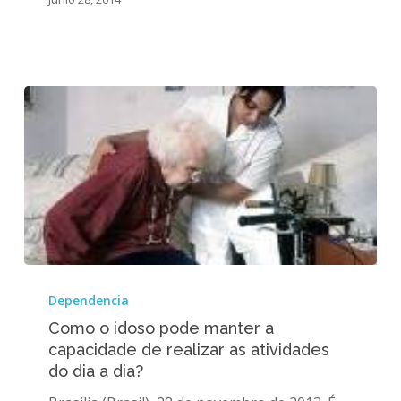
envelhece
antes
de
ficar
rico
Como
o
Dependencia
idoso
Como o idoso pode manter a
pode
capacidade de realizar as atividades
manter
do dia a dia?
a
capacidade