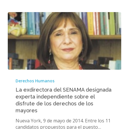
La
exdirectora
Derechos Humanos
del
La exdirectora del SENAMA designada
SENAMA
experta independiente sobre el
designada
disfrute de los derechos de los
experta
independiente
mayores
sobre
Nueva York, 9 de mayo de 2014. Entre los 11
el
candidatos propuestos para el puesto…