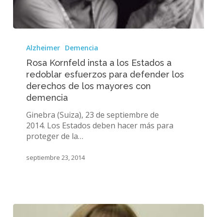
Rosa
Kornfeld
Alzheimer
Demencia
insta
Rosa Kornfeld insta a los Estados a
a
redoblar esfuerzos para defender los
los
derechos de los mayores con
Estados
a
demencia
redoblar
Ginebra (Suiza), 23 de septiembre de
esfuerzos
2014. Los Estados deben hacer más para
para
proteger de la…
defender
los
septiembre 23, 2014
derechos
de
los
mayores
con
demencia