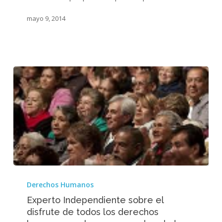
disfrute
de
mayo 9, 2014
los
derechos
de
los
mayores
Experto
Independiente
Derechos Humanos
sobre
Experto Independiente sobre el
el
disfrute de todos los derechos
disfrute