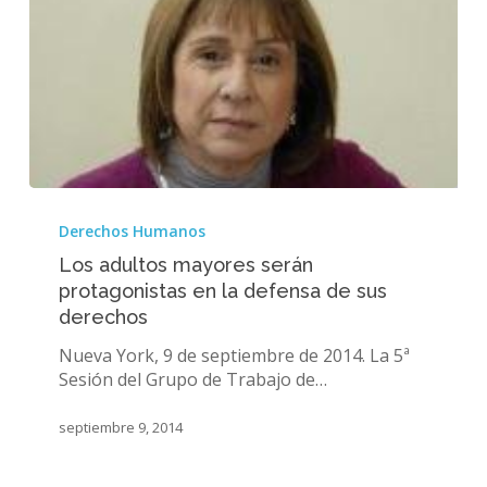
Los
adultos
Derechos Humanos
mayores
Los adultos mayores serán
serán
protagonistas en la defensa de sus
protagonistas
derechos
en
la
Nueva York, 9 de septiembre de 2014. La 5ª
defensa
Sesión del Grupo de Trabajo de…
de
sus
septiembre 9, 2014
derechos