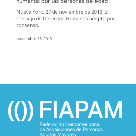
humanos por las personas de edad
de
todos
Nueva York, 27 de noviembre de 2013. El
los
Consejo de Derechos Humanos adoptó por
derechos
consenso…
humanos
por
noviembre 26, 2013
las
personas
de
edad