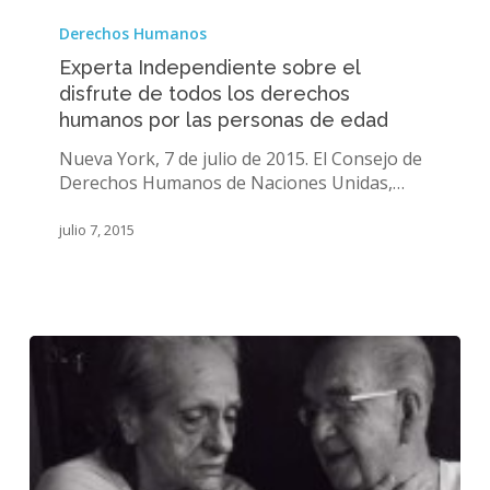
Experta
Independiente
Derechos Humanos
sobre
Experta Independiente sobre el
el
disfrute de todos los derechos
disfrute
humanos por las personas de edad
de
todos
Nueva York, 7 de julio de 2015. El Consejo de
los
Derechos Humanos de Naciones Unidas,…
derechos
humanos
julio 7, 2015
por
las
personas
de
edad