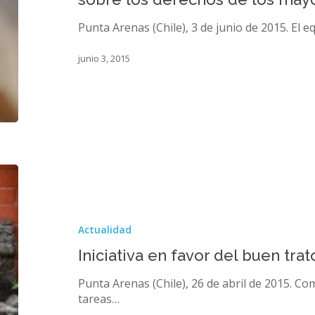
difusión
sobre
Punta Arenas (Chile), 3 de junio de 2015. El e
los
derechos
junio 3, 2015
de
los
mayores
Iniciativa
en
favor
del
Actualidad
buen
trato
Iniciativa en favor del buen tra
a
los
Punta Arenas (Chile), 26 de abril de 2015. Co
adultos
tareas…
mayores