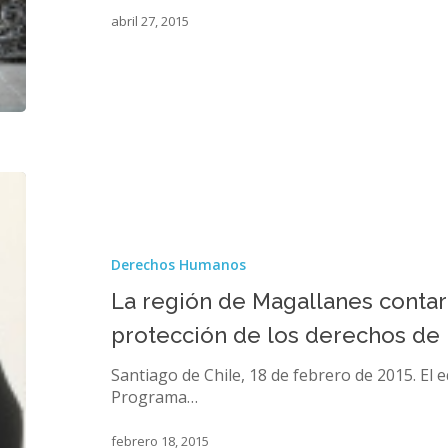
abril 27, 2015
La
región
de
Magallanes
Derechos Humanos
contará
con
La región de Magallanes contar
una
protección de los derechos de
oficina
de
Santiago de Chile, 18 de febrero de 2015. El e
protección
Programa…
de
los
febrero 18, 2015
derechos