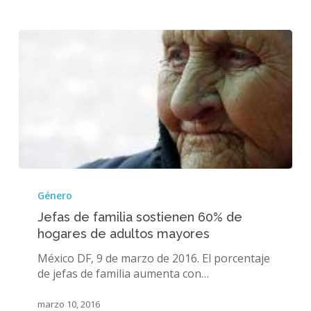
Jefas
de
Género
familia
Jefas de familia sostienen 60% de
sostienen
hogares de adultos mayores
60%
de
México DF, 9 de marzo de 2016. El porcentaje
hogares
de jefas de familia aumenta con…
de
adultos
marzo 10, 2016