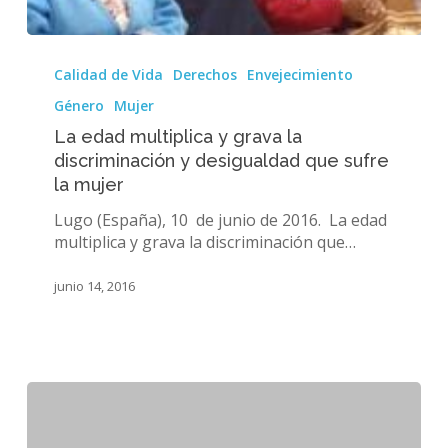
La
edad
Calidad de Vida
Derechos
Envejecimiento
multiplica
Género
Mujer
y
grava
La edad multiplica y grava la
la
discriminación y desigualdad que sufre
discriminación
la mujer
y
Lugo (España), 10 de junio de 2016. La edad
desigualdad
multiplica y grava la discriminación que…
que
sufre
la
junio 14, 2016
mujer