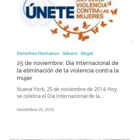
25
de
Derechos Humanos
Género
Mujer
noviembre:
25 de noviembre: Día Internacional de
Día
la eliminación de la violencia contra la
Internacional
mujer
de
la
Nueva York, 25 de noviembre de 2014. Hoy
eliminación
se celebra el Día Internacional de la…
de
la
noviembre 25, 2014
violencia
contra
la
mujer