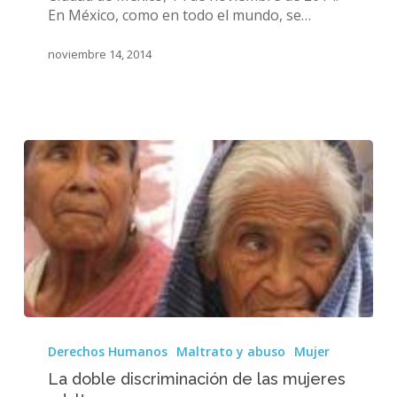
muy
En México, como en todo el mundo, se…
vulnerable
noviembre 14, 2014
La
doble
Derechos Humanos
Maltrato y abuso
Mujer
discriminación
La doble discriminación de las mujeres
de