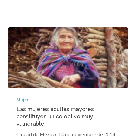
adultas
mayores
Las
mujeres
Mujer
adultas
Las mujeres adultas mayores
mayores
constituyen un colectivo muy
constituyen
vulnerable
un
colectivo
Ciudad de México, 14 de noviembre de 2014.