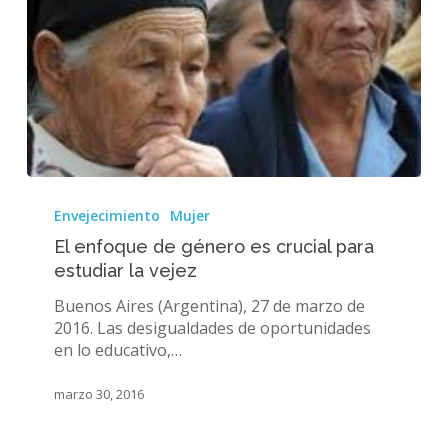
El
enfoque
Envejecimiento
Mujer
de
El enfoque de género es crucial para
género
estudiar la vejez
es
crucial
Buenos Aires (Argentina), 27 de marzo de
para
2016. Las desigualdades de oportunidades
estudiar
en lo educativo,…
la
vejez
marzo 30, 2016