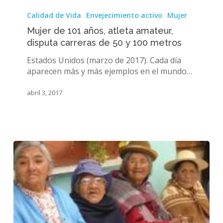
Mujer
de
Calidad de Vida
Envejecimiento activo
Mujer
101
Mujer de 101 años, atleta amateur,
años,
disputa carreras de 50 y 100 metros
atleta
amateur,
Estados Unidos (marzo de 2017). Cada día
disputa
aparecen más y más ejemplos en el mundo…
carreras
de
abril 3, 2017
50
y
100
metros