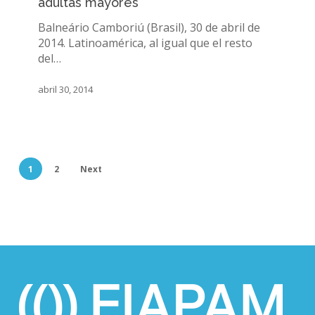
adultas mayores
las
mujeres
Balneário Camboriú (Brasil), 30 de abril de
adultas
2014. Latinoamérica, al igual que el resto
mayores
del…
abril 30, 2014
1
2
Next