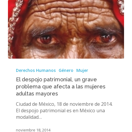
El
despojo
Derechos Humanos
Género
Mujer
patrimonial,
El despojo patrimonial, un grave
un
problema que afecta a las mujeres
grave
adultas mayores
problema
que
Ciudad de México, 18 de noviembre de 2014.
afecta
El despojo patrimonial es en México una
a
modalidad…
las
mujeres
noviembre 18, 2014