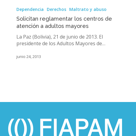
Solicitan
reglamentar
Dependencia
Derechos
Maltrato y abuso
los
Solicitan reglamentar los centros de
centros
atención a adultos mayores
de
atención
La Paz (Bolivia), 21 de junio de 2013. El
a
presidente de los Adultos Mayores de…
adultos
mayores
junio 24, 2013