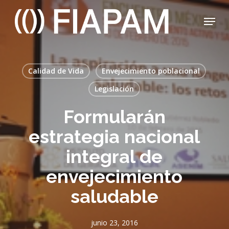
Skip
Menu
to
main
Close
content
Menu
Calidad de Vida
Envejecimiento poblacional
Legislación
Formularán
estrategia nacional
integral de
envejecimiento
saludable
junio 23, 2016