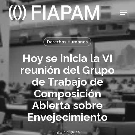
Skip
Menu
to
main
Close
content
Menu
Derechos Humanos
Hoy se inicia la VI
reunión del Grupo
de Trabajo de
Composición
Abierta sobre
Envejecimiento
julio 14, 2015