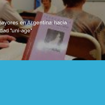
ayores en Argentina: hacia
dad "uni-age"