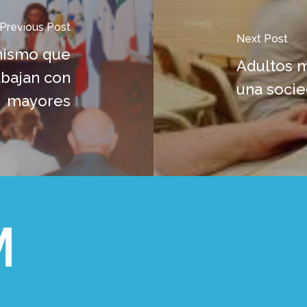
Previous Post
Next Post
anismo que
Adultos m
abajan con
una socie
mayores