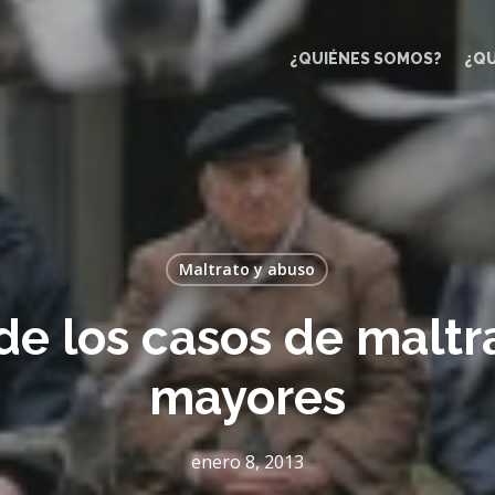
¿QUIÉNES SOMOS?
¿Q
Maltrato y abuso
e los casos de maltr
mayores
enero 8, 2013