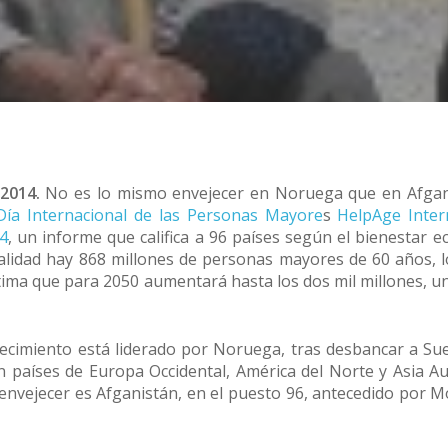
 2014.
No es lo mismo envejecer en Noruega que en Afgani
Día Internacional de las Personas Mayore
s
HelpAge Inter
14
, un informe que califica a 96 países según el bienestar e
alidad hay 868 millones de personas mayores de 60 años, l
tima que para 2050 aumentará hasta los dos mil millones, un
ejecimiento está liderado por Noruega, tras desbancar a Su
 países de Europa Occidental, América del Norte y Asia A
a envejecer es Afganistán, en el puesto 96, antecedido por