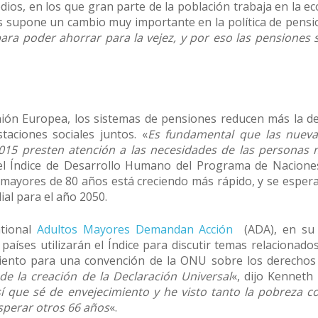
dios, en los que gran parte de la población trabaja en la e
s supone un cambio muy importante en la política de pensi
ara poder ahorrar para la vejez, y por eso las pensiones 
nión Europea, los sistemas de pensiones reducen más la d
taciones sociales juntos. «
Es fundamental que las nueva
2015 presten atención a las necesidades de las personas
 del Índice de Desarrollo Humano del Programa de Nacione
mayores de 80 años está creciendo más rápido, y se esper
ial para el año 2050.
ational
Adultos Mayores Demandan Acción
(ADA), en su
países utilizarán el Índice para discutir temas relacionados
iento para una convención de la ONU sobre los derechos
e la creación de la Declaración Universal
«, dijo Kenneth 
í que sé de envejecimiento y he visto tanto la pobreza co
perar otros 66 años
«.