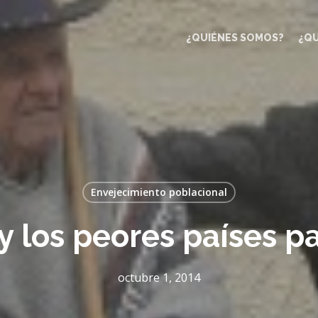
¿QUIÉNES SOMOS?
¿Q
Envejecimiento poblacional
y los peores países p
octubre 1, 2014