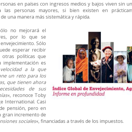
ersonas en países con ingresos medios y bajos viven sin u
 a las personas mayores, si bien existen en práctica
 de una manera más sistemática y rápida.
sólo no mejorará el
res, por lo que se
 envejecimiento. Sólo
uede esperar recibir
otras políticas que
u implementación es
velocidad a la que
one un reto para los
cas, que tienen ahora
ecesidades de sus
ías
«, reconoce Toby
e International. Casi
 de pensión, pero en
n gran incremento de
nsiones sociales
«, financiadas a través de los impuestos.