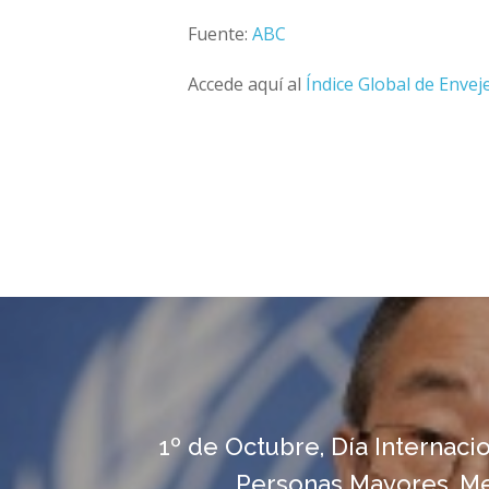
Fuente:
ABC
Accede aquí al
Índice Global de Envej
1º de Octubre, Día Internacio
Personas Mayores. Me