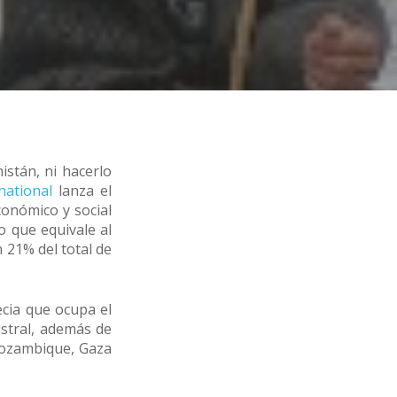
stán, ni hacerlo
national
lanza el
conómico y social
o que equivale al
 21% del total de
ecia que ocupa el
ustral, además de
 Mozambique, Gaza