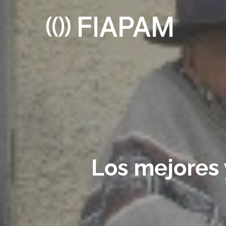
Skip
to
main
content
Los mejores 