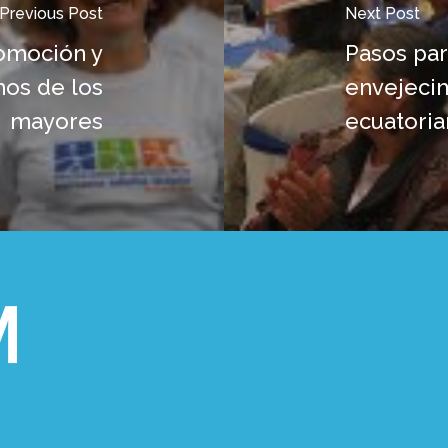
Previous Post
Next Post
romoción y
Pasos par
hos de los
envejecim
mayores
ecuatoria