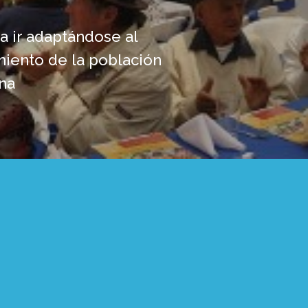
a ir adaptándose al
iento de la población
na