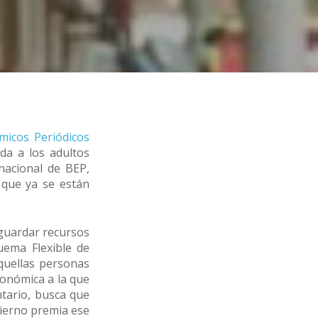
micos Periódicos
da a los adultos
nacional de BEP,
 que ya se están
 guardar recursos
uema Flexible de
quellas personas
conómica a la que
ntario, busca que
ierno premia ese