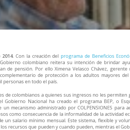
e 2014
. Con la creación del
programa de Beneficios Econó
l Gobierno colombiano reitera su intención de brindar ayu
n de pensión. Por ello Ximena Velasco Chávez, gerente 
o complementario de protección a los adultos mayores del
l personas en todo el país.
es de colombianos a quienes sus ingresos no les permiten
 el Gobierno Nacional ha creado el programa BEP, o Esq
a de un mecanismo administrado por COLPENSIONES para a
sos como consecuencia de la informalidad de la actividad e
un salario mínimo mensual. Este sistema, flexible y volu
los recursos que pueden y cuando pueden, mientras el Gob