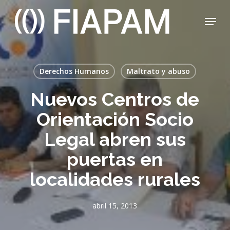
Skip
Menu
to
main
Close
content
Menu
Derechos Humanos
Maltrato y abuso
Nuevos Centros de
Orientación Socio
Legal abren sus
puertas en
localidades rurales
abril 15, 2013