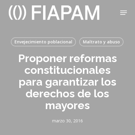
Skip
Menu
to
main
Close
content
Menu
Envejecimiento poblacional
Maltrato y abuso
Proponer reformas
constitucionales
para garantizar los
derechos de los
mayores
marzo 30, 2016