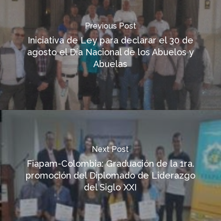
Previous Post
Iniciativa de Ley para declarar el 30 de
agosto el Día Nacional de los Abuelos y
Abuelas
Next Post
Fiapam-Colombia: Graduación de la 1ra.
promoción del Diplomado de Liderazgo
del Siglo XXI