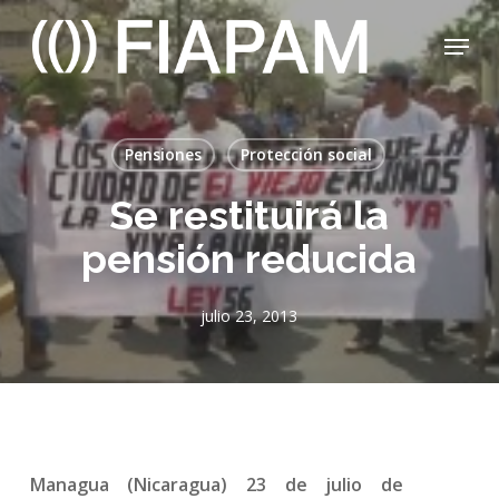
Skip
Menu
to
main
Close
content
Menu
Pensiones
Protección social
Se restituirá la
pensión reducida
julio 23, 2013
Managua (Nicaragua) 23 de julio de