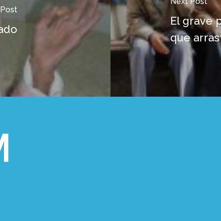
Next Post
 Post
El grave
dado
que arras