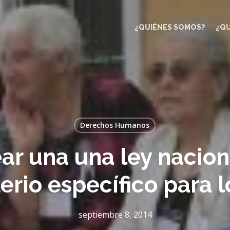
¿QUIÉNES SOMOS?
¿Q
Derechos Humanos
ear una una ley nacio
terio específico para 
septiembre 8, 2014