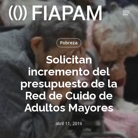
Skip
Menu
to
main
Close
content
Menu
Pobreza
Solicitan
incremento del
presupuesto de la
Red de Cuido de
Adultos Mayores
abril 11, 2016