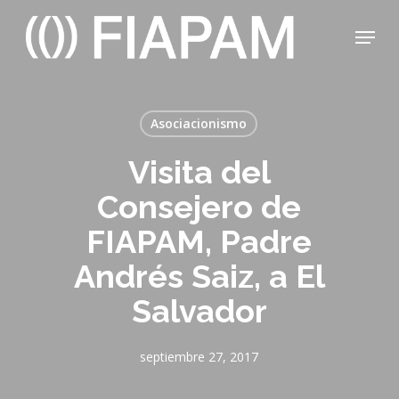
Skip
Menu
to
main
Close
content
Menu
Asociacionismo
Visita del
Consejero de
FIAPAM, Padre
Andrés Saiz, a El
Salvador
septiembre 27, 2017