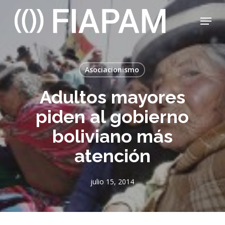
Skip
Menu
to
main
Close
content
Menu
Asociacionismo
Adultos mayores
piden al gobierno
boliviano más
atención
julio 15, 2014