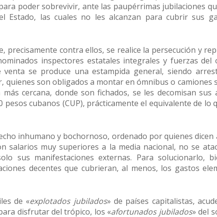
ra poder sobrevivir, ante las paupérrimas jubilaciones qu
l Estado, las cuales no les alcanzan para cubrir sus g
e, precisamente contra ellos, se realice la persecución y re
ominados inspectores estatales integrales y fuerzas del 
e venta se produce una estampida general, siendo arre
r, quienes son obligados a montar en ómnibus o camiones s
ca más cercana, donde son fichados, se les decomisan sus a
0 pesos cubanos (CUP), prácticamente el equivalente de lo
hecho inhumano y bochornoso, ordenado por quienes dicen a
 salarios muy superiores a la media nacional, no se atac
lo sus manifestaciones externas. Para solucionarlo, b
laciones decentes que cubrieran, al menos, los gastos el
les de «
explotados jubilados
» de países capitalistas, ac
ara disfrutar del trópico, los «
afortunados jubilados
» del 