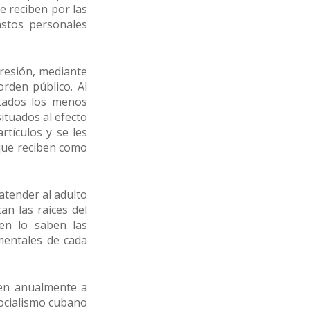
e reciben por las
astos personales
presión, mediante
orden público. Al
stados los menos
ituados al efecto
rtículos y se les
 que reciben como
tender al adulto
an las raíces del
ien lo saben las
ementales de cada
uden anualmente a
socialismo cubano