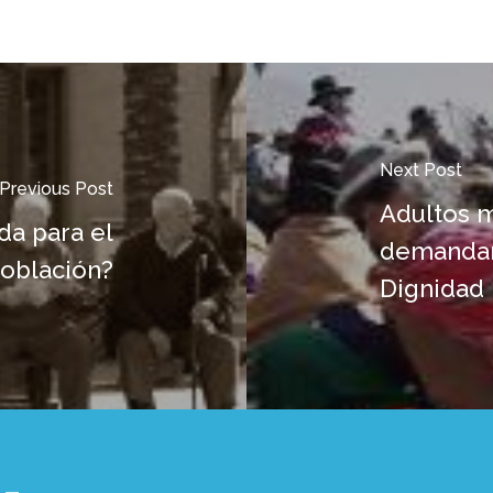
Next Post
Previous Post
Adultos m
da para el
demandan
población?
Dignidad