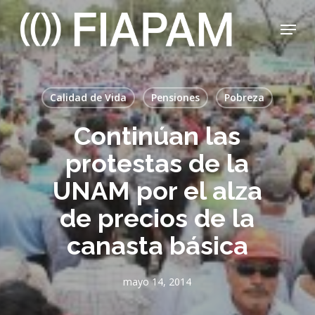
Skip
Menu
to
main
Close
content
Menu
Calidad de Vida
Pensiones
Pobreza
Continúan las
protestas de la
UNAM por el alza
de precios de la
canasta básica
mayo 14, 2014