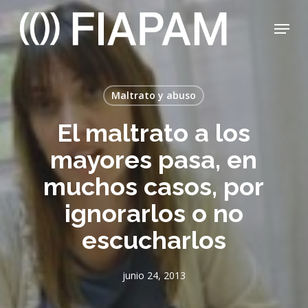
Skip
Menu
to
main
Close
content
Menu
Maltrato y abuso
El maltrato a los
mayores pasa, en
muchos casos, por
ignorarlos o no
escucharlos
junio 24, 2013