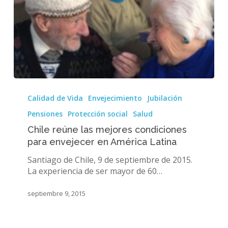
Chile
reúne
Calidad de Vida
Envejecimiento
Jubilación
las
Pensiones
Protección social
Salud
mejores
condiciones
Chile reúne las mejores condiciones
para
para envejecer en América Latina
envejecer
Santiago de Chile, 9 de septiembre de 2015.
en
La experiencia de ser mayor de 60…
América
Latina
septiembre 9, 2015