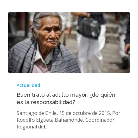
Buen
trato
Actualidad
al
Buen trato al adulto mayor, ¿de quién
adulto
es la responsabilidad?
mayor,
¿de
Santiago de Chile, 15 de octubre de 2015. Por
quién
Rodolfo Elgueta Bahamonde, Coordinador
es
Regional del…
la
responsabilidad?