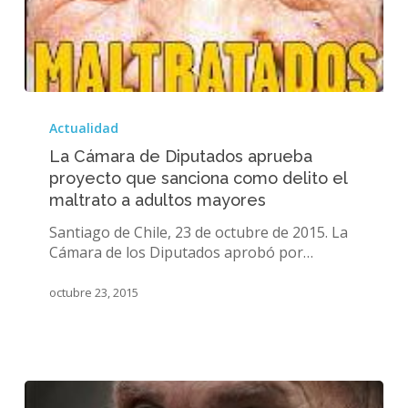
La
Cámara
Actualidad
de
La Cámara de Diputados aprueba
Diputados
proyecto que sanciona como delito el
aprueba
maltrato a adultos mayores
proyecto
que
Santiago de Chile, 23 de octubre de 2015. La
sanciona
Cámara de los Diputados aprobó por…
como
delito
octubre 23, 2015
el
maltrato
a
adultos
mayores