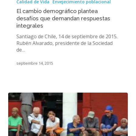
Calidad de Vida
Envejecimiento poblacional
demográfico
El cambio demográfico plantea
plantea
desafíos que demandan respuestas
desafíos
integrales
que
demandan
Santiago de Chile, 14 de septiembre de 2015.
respuestas
Rubén Alvarado, presidente de la Sociedad
integrales
de…
septiembre 14, 2015