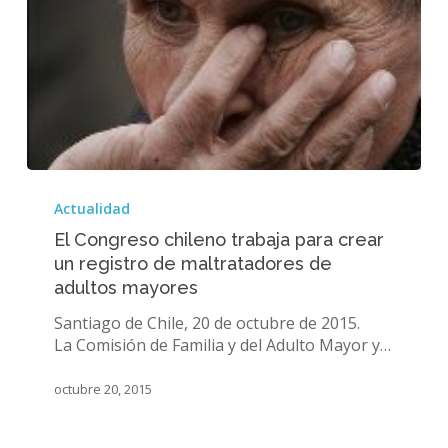
El
Congreso
Actualidad
chileno
El Congreso chileno trabaja para crear
trabaja
un registro de maltratadores de
para
adultos mayores
crear
un
Santiago de Chile, 20 de octubre de 2015.
registro
La Comisión de Familia y del Adulto Mayor y…
de
maltratadores
octubre 20, 2015
de
adultos
mayores