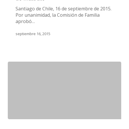
víctima
Santiago de Chile, 16 de septiembre de 2015.
de
Por unanimidad, la Comisión de Familia
maltrato
aprobó…
septiembre 16, 2015
El
cambio