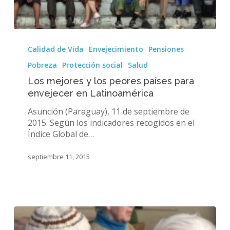
Los
mejores
Calidad de Vida
Envejecimiento
Pensiones
y
Pobreza
Protección social
Salud
los
peores
Los mejores y los peores países para
países
envejecer en Latinoamérica
para
Asunción (Paraguay), 11 de septiembre de
envejecer
2015. Según los indicadores recogidos en el
en
Índice Global de…
Latinoamérica
septiembre 11, 2015