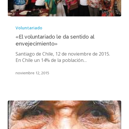
«El
voluntariado
Voluntariado
le
«El voluntariado le da sentido al
da
envejecimiento»
sentido
al
Santiago de Chile, 12 de noviembre de 2015.
envejecimiento»
En Chile un 14% de la población…
noviembre 12, 2015