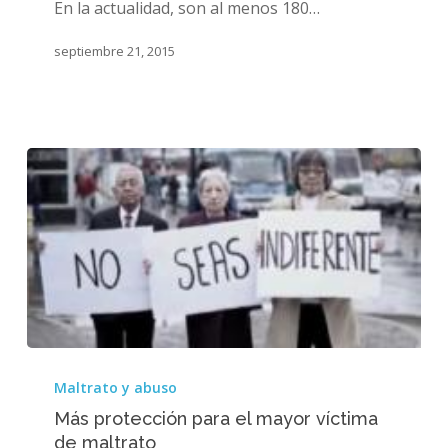
En la actualidad, son al menos 180…
septiembre 21, 2015
Más
protección
Maltrato y abuso
para
Más protección para el mayor víctima
el
de maltrato
mayor