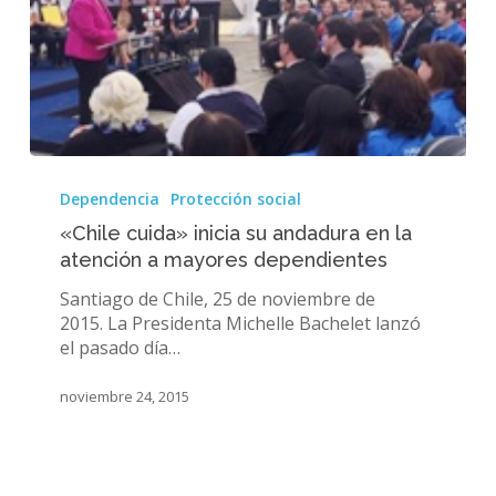
«Chile
cuida»
Dependencia
Protección social
inicia
«Chile cuida» inicia su andadura en la
su
atención a mayores dependientes
andadura
en
Santiago de Chile, 25 de noviembre de
la
2015. La Presidenta Michelle Bachelet lanzó
atención
el pasado día…
a
mayores
noviembre 24, 2015
dependientes