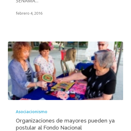
SENAMA…
febrero 4, 2016
Organizaciones
de
Asociacionismo
mayores
Organizaciones de mayores pueden ya
pueden
postular al Fondo Nacional
ya