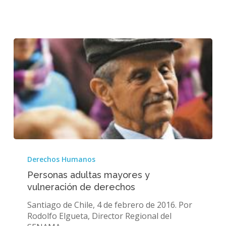
Personas
adultas
Derechos Humanos
mayores
Personas adultas mayores y
y
vulneración de derechos
vulneración
de
Santiago de Chile, 4 de febrero de 2016. Por
derechos
Rodolfo Elgueta, Director Regional del