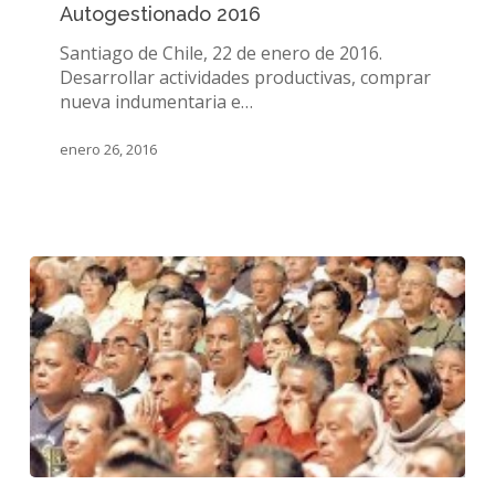
Autogestionado 2016
postular
al
Santiago de Chile, 22 de enero de 2016.
Fondo
Desarrollar actividades productivas, comprar
Nacional
nueva indumentaria e…
Autogestionado
2016
enero 26, 2016
¿Estamos