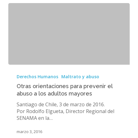
Otras
orientaciones
Derechos Humanos
Maltrato y abuso
para
Otras orientaciones para prevenir el
prevenir
abuso a los adultos mayores
el
abuso
Santiago de Chile, 3 de marzo de 2016.
a
Por Rodolfo Elgueta, Director Regional del
los
SENAMA en la…
adultos
mayores
marzo 3, 2016