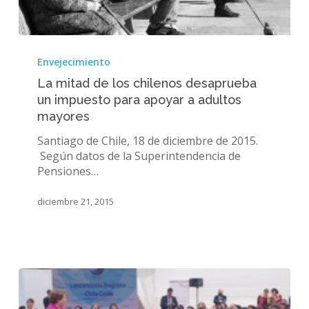
La
mitad
Envejecimiento
de
La mitad de los chilenos desaprueba
los
un impuesto para apoyar a adultos
chilenos
mayores
desaprueba
un
Santiago de Chile, 18 de diciembre de 2015.
impuesto
Según datos de la Superintendencia de
para
Pensiones…
apoyar
a
diciembre 21, 2015
adultos
mayores