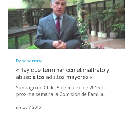
«Hay
que
Dependencia
terminar
«Hay que terminar con el maltrato y
con
abuso a los adultos mayores»
el
maltrato
Santiago de Chile, 5 de marzo de 2016. La
y
próxima semana la Comisión de Familia…
abuso
a
marzo 7, 2016
los
adultos
mayores»