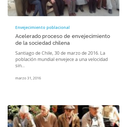
Acelerado
proceso
Envejecimiento poblacional
de
Acelerado proceso de envejecimiento
envejecimiento
de la sociedad chilena
de
la
Santiago de Chile, 30 de marzo de 2016. La
sociedad
población mundial envejece a una velocidad
chilena
sin…
marzo 31, 2016