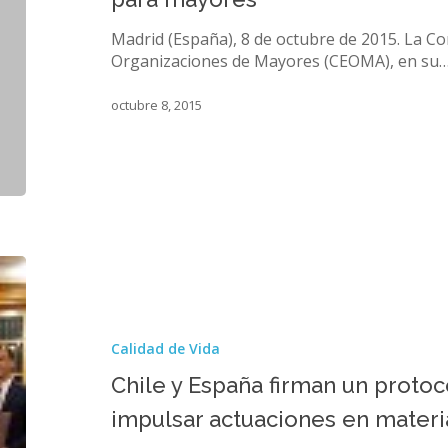
line
para
Madrid (España), 8 de octubre de 2015. La C
mayores
Organizaciones de Mayores (CEOMA), en su
octubre 8, 2015
Chile
y
España
firman
Calidad de Vida
un
protocolo
Chile y España firman un proto
de
impulsar actuaciones en mater
colaboración
para