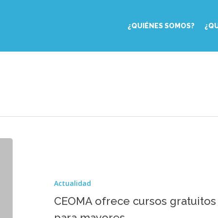
¿QUIÉNES SOMOS?
¿Q
CEOMA
ofrece
cursos
gratuitos
Actualidad
presenciales
y
CEOMA ofrece cursos gratuitos 
on
para mayores