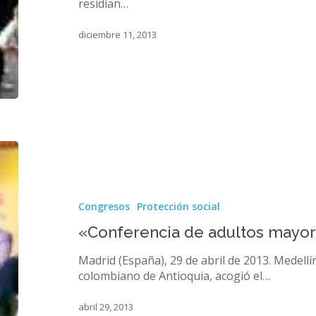
residían…
la
autonomía
diciembre 11, 2013
en
los
mayores
«Conferencia
de
adultos
mayores
Congresos
Protección social
de
50
«Conferencia de adultos mayor
años»
Madrid (España), 29 de abril de 2013. Medellí
colombiano de Antioquia, acogió el…
abril 29, 2013