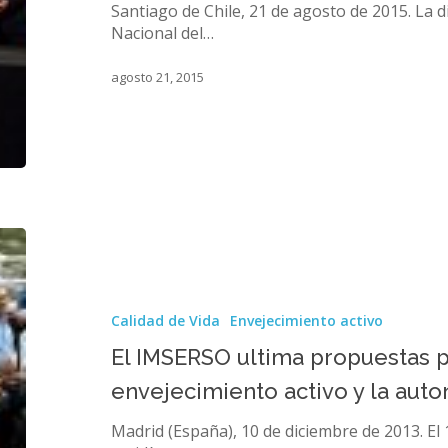
Santiago de Chile, 21 de agosto de 2015. La d
impulsar
Nacional del…
actuaciones
en
agosto 21, 2015
materia
de
adultos
mayores
El
IMSERSO
ultima
propuestas
Calidad de Vida
Envejecimiento activo
para
promover
El IMSERSO ultima propuestas 
el
envejecimiento activo y la aut
envejecimiento
activo
Madrid (España), 10 de diciembre de 2013. El
y