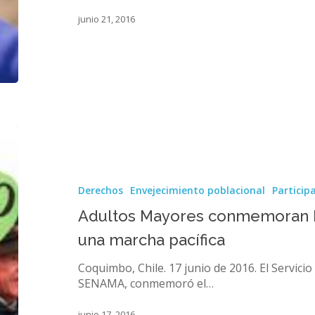
junio 21, 2016
Adultos
Mayores
conmemoran
Día
Derechos
Envejecimiento poblacional
Particip
del
Buen
Adultos Mayores conmemoran D
Trato
una marcha pacífica
con
una
Coquimbo, Chile. 17 junio de 2016. El Servici
marcha
SENAMA, conmemoró el…
pacífica
junio 17, 2016