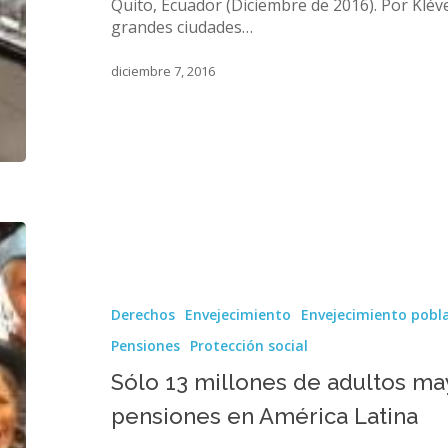
su
Quito, Ecuador (Diciembre de 2016). Por Klév
voluntad
grandes ciudades…
diciembre 7, 2016
Sólo
13
millones
de
Derechos
Envejecimiento
Envejecimiento pobl
adultos
mayores
Pensiones
Protección social
tienen
Sólo 13 millones de adultos ma
acceso
a
pensiones en América Latina
pensiones