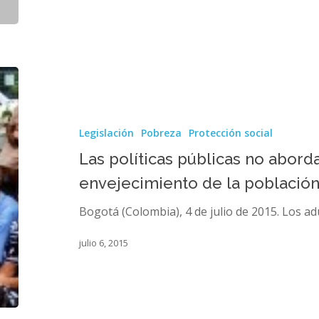
Las
políticas
públicas
no
Legislación
Pobreza
Protección social
abordan
las
Las políticas públicas no abord
consecuencias
envejecimiento de la població
del
envejecimiento
Bogotá (Colombia), 4 de julio de 2015. Los ad
de
la
julio 6, 2015
población
en
Colombia