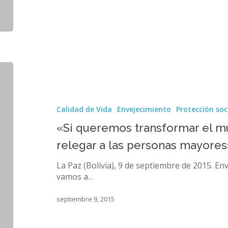
«Si
queremos
transformar
el
Calidad de Vida
Envejecimiento
Protección soc
mundo,
ya
«Si queremos transformar el 
no
relegar a las personas mayores
podemos
relegar
La Paz (Bolivia), 9 de septiembre de 2015. En
a
vamos a…
las
personas
septiembre 9, 2015
mayores»