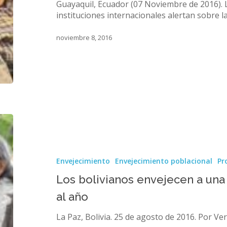
en
Guayaquil, Ecuador (07 Noviembre de 2016). 
América
instituciones internacionales alertan sobre l
Latina
noviembre 8, 2016
Los
bolivianos
envejecen
a
Envejecimiento
Envejecimiento poblacional
Pr
una
“hipervelocidad”
Los bolivianos envejecen a una
de
al año
3,7%
al
La Paz, Bolivia. 25 de agosto de 2016. Por Ver
año