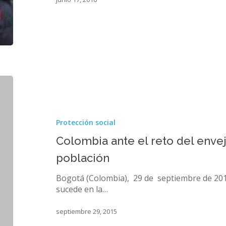
Colombia
ante
el
reto
Protección social
del
envejecimiento
Colombia ante el reto del enve
de
población
su
población
Bogotá (Colombia), 29 de septiembre de 201
sucede en la…
septiembre 29, 2015