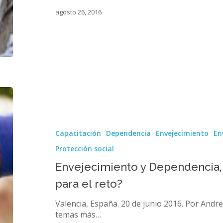
agosto 26, 2016
Envejecimiento
y
Dependencia,
¿estamos
Capacitación
Dependencia
Envejecimiento
En
preparados
para
Protección social
el
Envejecimiento y Dependencia
reto?
para el reto?
Valencia, España. 20 de junio 2016. Por Andr
temas más…