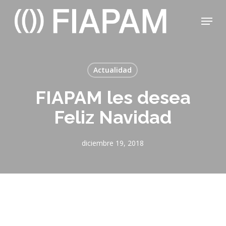
Skip
Menu
to
main
Close
content
Menu
Actualidad
FIAPAM les desea
Feliz Navidad
diciembre 19, 2018