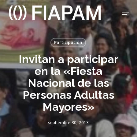
Skip
Menu
to
main
Close
content
Menu
Participación
Invitan a participar
en la «Fiesta
Nacional de las
Personas Adultas
Mayores»
septiembre 30, 2013