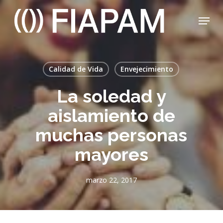
Skip
Menu
to
main
Close
content
Menu
Calidad de Vida
Envejecimiento
La soledad y
aislamiento de
muchas personas
mayores
marzo 22, 2017