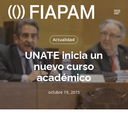
Skip
Menu
to
main
Close
content
Menu
Actualidad
UNATE inicia un
nuevo curso
académico
octubre 19, 2015