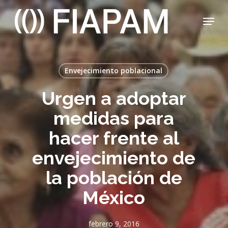
Skip
Menu
to
main
Close
content
Menu
Envejecimiento poblacional
Urgen a adoptar
medidas para
hacer frente al
envejecimiento de
la población de
México
febrero 9, 2016