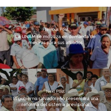
Previous Post
La UNAM se moviliza en demanda de
mejoras para sus afiliados
Next Post
El gobierno salvadoreño presentará una
reforma del sistema previsional