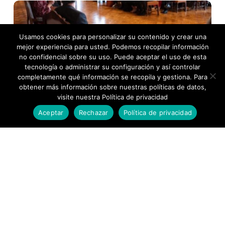
Colombia
–
ahora
Usamos cookies para personalizar su contenido y crear una
sí-
mejor experiencia para usted. Podemos recopilar información
cuenta
no confidencial sobre su uso. Puede aceptar el uso de esta
con
tecnología o administrar su configuración y así controlar
una
completamente qué información se recopila y gestiona. Para
poderosa
obtener más información sobre nuestras políticas de datos,
herramienta
visite nuestra Política de privacidad
de
Aceptar
Rechazar
Política de privacidad
protección
de
las
personas
mayores
Actualidad
Colombia –ahora sí- cuenta con una
poderosa herramienta de protección
de las personas mayores