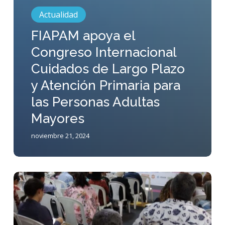
Actualidad
FIAPAM apoya el
Congreso Internacional
Cuidados de Largo Plazo
y Atención Primaria para
las Personas Adultas
Mayores
noviembre 21, 2024
FIAPAM
Colombia
y
UNATE
desarrollan