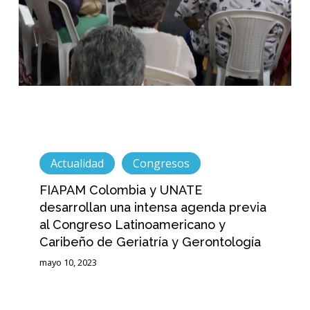
una
intensa
agenda
previa
al
Congreso
Latinoamericano
y
Caribeño
de
Geriatría
Actualidad
Congresos
y
FIAPAM Colombia y UNATE
Gerontología
desarrollan una intensa agenda previa
al Congreso Latinoamericano y
Caribeño de Geriatría y Gerontología
mayo 10, 2023