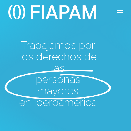
Skip
Menu
to
main
Close
content
Menu
Trabajamos por
los derechos de
las
personas
mayores
en Iberoamérica