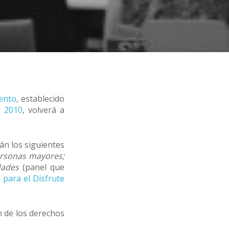
iento
, establecido
e 2010
, volverá a
n los siguientes
ersonas mayores;
dades
(panel que
 para el Disfrute
ón de los derechos