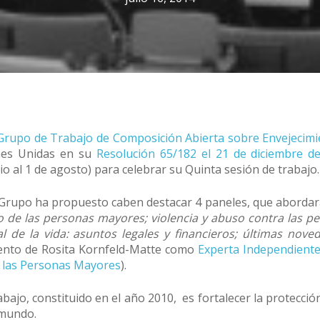
Grupo de Trabajo de Composición Abierta sobre Envejecim
nes Unidas en su
Resolución 65/182 el 21 de diciembre d
io al 1 de agosto) para celebrar su Quinta sesión de trabajo.
Grupo ha propuesto caben destacar 4 paneles, que abordará
de las personas mayores; violencia y abuso contra las p
nal de la vida: asuntos legales y financieros; últimas nove
iento de Rosita Kornfeld-Matte como
Experta Independiente
 las Personas Mayores
).
abajo, constituido en el año 2010, es fortalecer la protecci
 mundo.