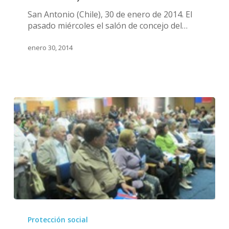
protección
San Antonio (Chile), 30 de enero de 2014. El
de
pasado miércoles el salón de concejo del…
los
derechos
enero 30, 2014
de
los
adultos
mayores
Aprobado
el
Protección social
Fondo