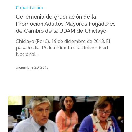
de
Capacitación
graduación
Ceremonia de graduación de la
de
Promoción Adultos Mayores Forjadores
la
de Cambio de la UDAM de Chiclayo
Promoción
Adultos
Chiclayo (Perú), 19 de diciembre de 2013. El
Mayores
pasado día 16 de diciembre la Universidad
Forjadores
Nacional…
de
Cambio
diciembre 20, 2013
de
la
UDAM
de
Chiclayo