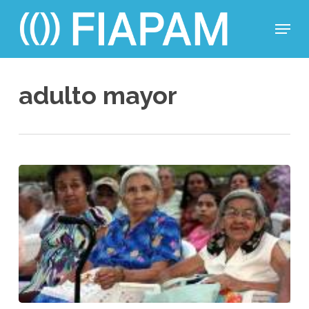
Skip
Menu
to
main
Close
content
Menu
adulto mayor