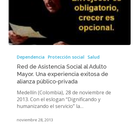
Red
de
Dependencia
Protección social
Salud
Asistencia
Red de Asistencia Social al Adulto
Social
Mayor. Una experiencia exitosa de
al
alianza público-privada
Adulto
Mayor.
Medellín (Colombia), 28 de noviembre de
Una
2013. Con el eslogan “Dignificando y
experiencia
humanizando el servicio” la…
exitosa
de
noviembre 28, 2013
alianza
público-
privada