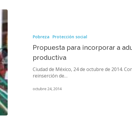
Propuesta
para
incorporar
a
Pobreza
Protección social
adultos
mayores
Propuesta para incorporar a adu
a
productiva
la
vida
Ciudad de México, 24 de octubre de 2014. Co
productiva
reinserción de…
octubre 24, 2014