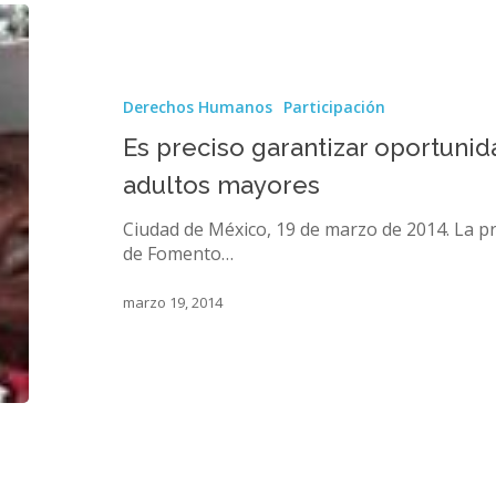
Es
preciso
garantizar
oportunidades
Derechos Humanos
Participación
laborales
a
Es preciso garantizar oportunid
los
adultos mayores
adultos
mayores
Ciudad de México, 19 de marzo de 2014. La 
de Fomento…
marzo 19, 2014