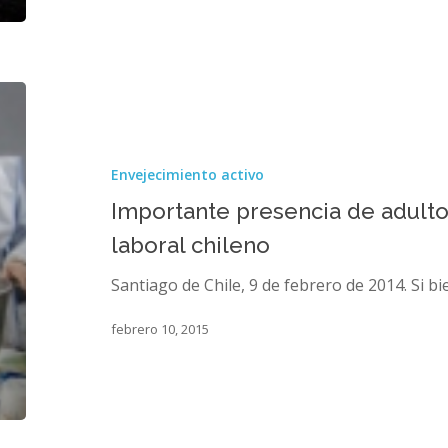
Importante
presencia
de
adultos
Envejecimiento activo
mayores
en
Importante presencia de adult
el
laboral chileno
mercado
laboral
Santiago de Chile, 9 de febrero de 2014. Si 
chileno
febrero 10, 2015