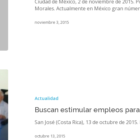
dignidad
Ciudad de México, 2 de noviembre de 2015. P
Morales. Actualmente en México gran núme
noviembre 3, 2015
Buscan
estimular
empleos
para
Actualidad
adultos
mayores
Buscan estimular empleos para
San José (Costa Rica), 13 de octubre de 2015.
octubre 13, 2015