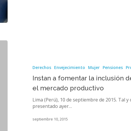
Instan
a
fomentar
la
Derechos
Envejecimiento
Mujer
Pensiones
Pr
inclusión
de
Instan a fomentar la inclusión 
los
el mercado productivo
adultos
mayores
Lima (Perú), 10 de septiembre de 2015. Tal y
en
presentado ayer…
el
mercado
septiembre 10, 2015
productivo