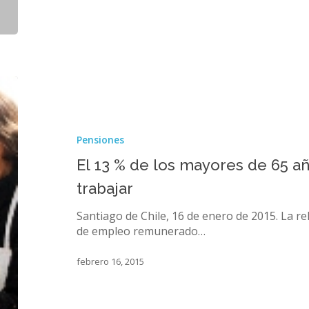
El
13
%
de
Pensiones
los
mayores
El 13 % de los mayores de 65 añ
de
trabajar
65
años
Santiago de Chile, 16 de enero de 2015. La r
estaría
de empleo remunerado…
dispuesto
a
febrero 16, 2015
trabajar