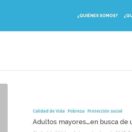
¿QUIÉNES SOMOS?
¿Q
Adultos
mayores….en
busca
de
Calidad de Vida
Pobreza
Protección social
una
vejez
Adultos mayores….en busca de 
con