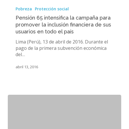
Pensión
65
Pobreza
Protección social
intensifica
Pensión 65 intensifica la campaña para
la
promover la inclusión financiera de sus
campaña
usuarios en todo el país
para
promover
Lima (Perú), 13 de abril de 2016. Durante el
la
pago de la primera subvención económica
inclusión
del…
financiera
de
abril 13, 2016
sus
usuarios
en
todo
el
país