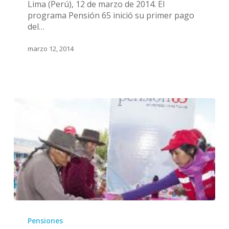
Lima (Perú), 12 de marzo de 2014. El
65
programa Pensión 65 inició su primer pago
incorpora
del…
nuevos
beneficiarios
marzo 12, 2014
Pensión
65
Pensiones
incrementará