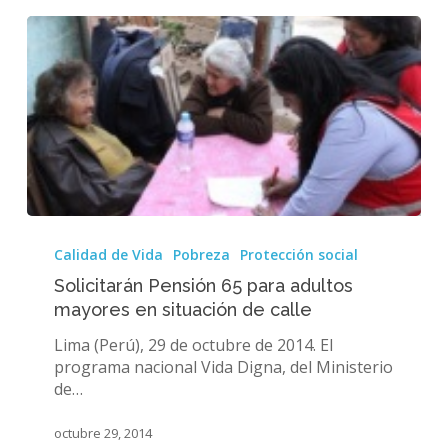
Solicitarán
Pensión
Calidad de Vida
Pobreza
Protección social
65
Solicitarán Pensión 65 para adultos
para
mayores en situación de calle
adultos
mayores
Lima (Perú), 29 de octubre de 2014. El
en
programa nacional Vida Digna, del Ministerio
situación
de…
de
calle
octubre 29, 2014