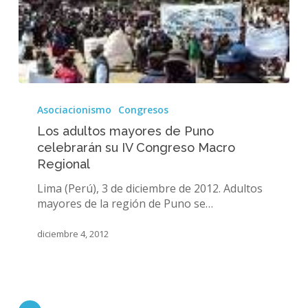
Los
adultos
Asociacionismo
Congresos
mayores
Los adultos mayores de Puno
de
celebrarán su IV Congreso Macro
Puno
Regional
celebrarán
su
Lima (Perú), 3 de diciembre de 2012. Adultos
IV
mayores de la región de Puno se…
Congreso
Macro
diciembre 4, 2012
Regional