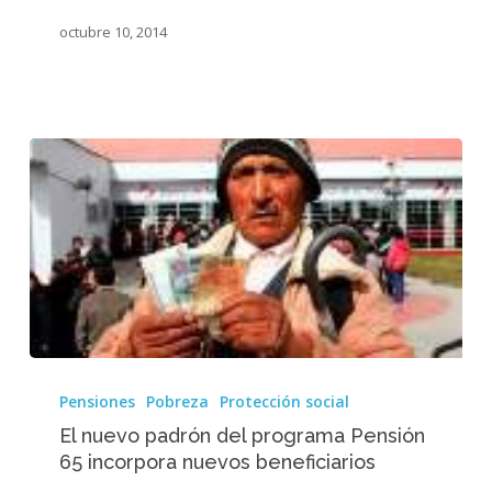
octubre 10, 2014
El
nuevo
Pensiones
Pobreza
Protección social
padrón
El nuevo padrón del programa Pensión
del
65 incorpora nuevos beneficiarios
programa
Pensión