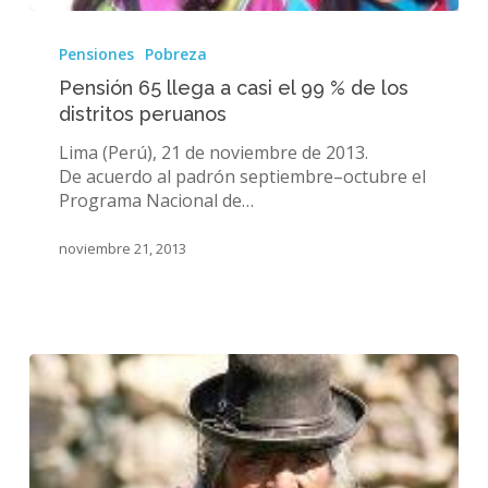
Pensión
65
Pensiones
Pobreza
llega
Pensión 65 llega a casi el 99 % de los
a
distritos peruanos
casi
el
Lima (Perú), 21 de noviembre de 2013.
99
De acuerdo al padrón septiembre–octubre el
%
Programa Nacional de…
de
los
noviembre 21, 2013
distritos
peruanos