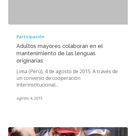
Adultos
mayores
Participación
colaboran
Adultos mayores colaboran en el
en
mantenimiento de las lenguas
el
originarias
mantenimiento
de
Lima (Perú), 4 de agosto de 2015. A través de
las
un convenio de cooperación
lenguas
interinstitucional…
originarias
agosto 4, 2015