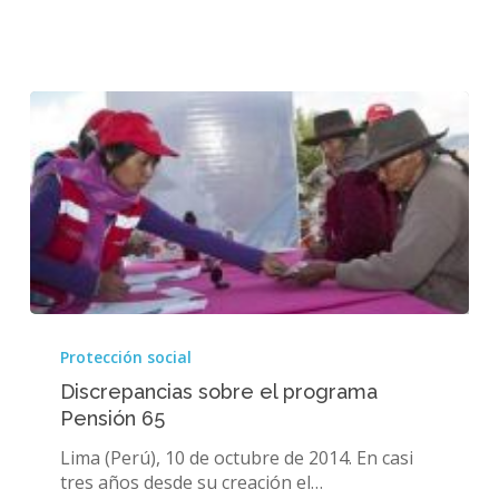
Discrepancias
sobre
Protección social
el
Discrepancias sobre el programa
programa
Pensión 65
Pensión
65
Lima (Perú), 10 de octubre de 2014. En casi
tres años desde su creación el…